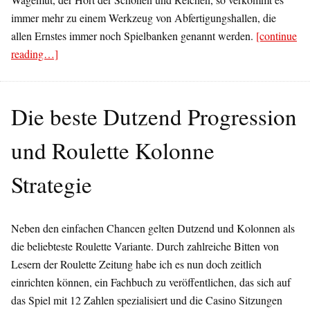
immer mehr zu einem Werkzeug von Abfertigungshallen, die
allen Ernstes immer noch Spielbanken genannt werden.
[continue
reading…]
Die beste Dutzend Progression
und Roulette Kolonne
Strategie
Neben den einfachen Chancen gelten Dutzend und Kolonnen als
die beliebteste Roulette Variante. Durch zahlreiche Bitten von
Lesern der Roulette Zeitung habe ich es nun doch zeitlich
einrichten können, ein Fachbuch zu veröffentlichen, das sich auf
das Spiel mit 12 Zahlen spezialisiert und die Casino Sitzungen