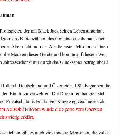
peakman
 Profispieler, der mit Black Jack seinen Lebensunterhalt
 anderem das Kartenzählen, das ihm einen mathematischen
herte. Aber nicht nur das. Als die ersten Mischmaschinen
 er die Macken dieser Geräte und konnte auf diesem Weg
 Jahresverdienst nur durch das Glücksspiel betrug über $
n Holland, Deutschland und Österreich. 1983 begannen die
 den Eintritt zu verwehren. Die Direktoren bangten sich
er Privatschatulle. Ein langer Klageweg zeichnete sich
 dem Az 3Ob2440/96m wurde die Sperre vom Obersten
chtswidrig erklärt.
chichten gibt es noch viele andere Menschen, die voller