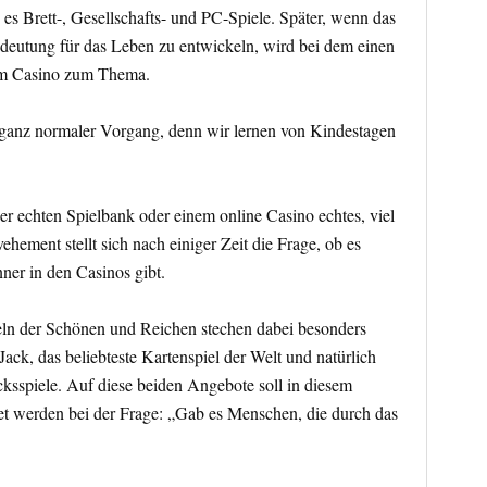
es Brett-, Gesellschafts- und PC-Spiele. Später, wenn das
edeutung für das Leben zu entwickeln, wird bei dem einen
 im Casino zum Thema.
 ganz normaler Vorgang, denn wir lernen von Kindestagen
er echten Spielbank oder einem online Casino echtes, viel
ehement stellt sich nach einiger Zeit die Frage, ob es
ner in den Casinos gibt.
ln der Schönen und Reichen stechen dabei besonders
Jack, das beliebteste Kartenspiel der Welt und natürlich
cksspiele. Auf diese beiden Angebote soll in diesem
et werden bei der Frage: „Gab es Menschen, die durch das