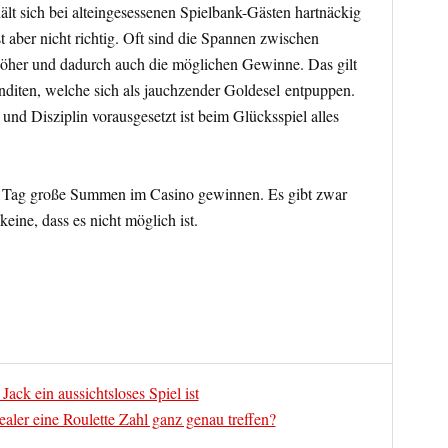
lt sich bei alteingesessenen Spielbank-Gästen hartnäckig
 aber nicht richtig. Oft sind die Spannen zwischen
er und dadurch auch die möglichen Gewinne. Das gilt
iten, welche sich als jauchzender Goldesel entpuppen.
nd Disziplin vorausgesetzt ist beim Glücksspiel alles
m Tag große Summen im Casino gewinnen. Es gibt zwar
eine, dass es nicht möglich ist.
ack ein aussichtsloses Spiel ist
aler eine Roulette Zahl ganz genau treffen?