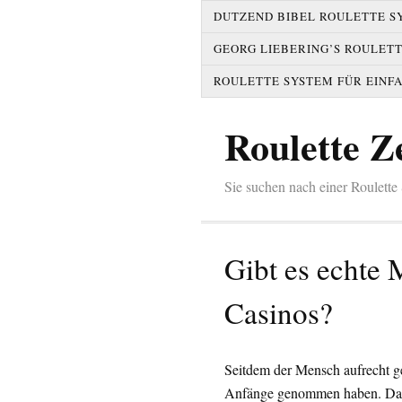
DUTZEND BIBEL ROULETTE S
GEORG LIEBERING’S ROULETT
ROULETTE SYSTEM FÜR EINFA
Roulette Z
Sie suchen nach einer Roulette
Gibt es echte 
Casinos?
Seitdem der Mensch aufrecht ge
Anfänge genommen haben. Das S