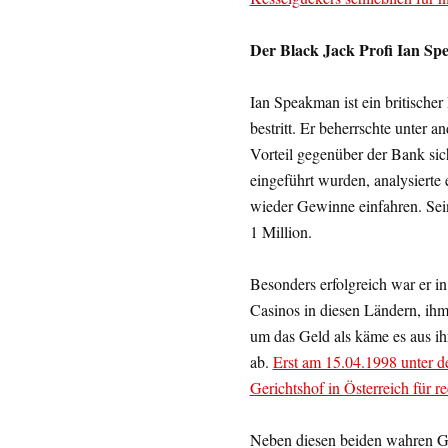
Der Black Jack Profi Ian S
Ian Speakman ist ein britischer
bestritt. Er beherrschte unter
Vorteil gegenüber der Bank sic
eingeführt wurden, analysierte
wieder Gewinne einfahren. Sein
1 Million.
Besonders erfolgreich war er i
Casinos in diesen Ländern, ihm
um das Geld als käme es aus ihr
ab.
Erst am 15.04.1998 unter
Gerichtshof in Österreich für re
Neben diesen beiden wahren Ges