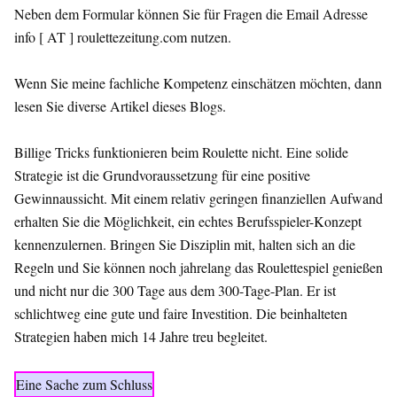
Neben dem Formular können Sie für Fragen die Email Adresse
info [ AT ] roulettezeitung.com nutzen.
Wenn Sie meine fachliche Kompetenz einschätzen möchten, dann
lesen Sie diverse Artikel dieses Blogs.
Billige Tricks funktionieren beim Roulette nicht. Eine solide
Strategie ist die Grundvoraussetzung für eine positive
Gewinnaussicht. Mit einem relativ geringen finanziellen Aufwand
erhalten Sie die Möglichkeit, ein echtes Berufsspieler-Konzept
kennenzulernen. Bringen Sie Disziplin mit, halten sich an die
Regeln und Sie können noch jahrelang das Roulettespiel genießen
und nicht nur die 300 Tage aus dem 300-Tage-Plan. Er ist
schlichtweg eine gute und faire Investition. Die beinhalteten
Strategien haben mich 14 Jahre treu begleitet.
Eine Sache zum Schluss