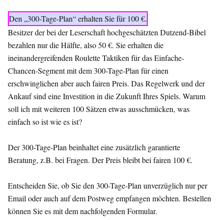
Den „300-Tage-Plan“ erhalten Sie für 100 €.
Besitzer der bei der Leserschaft hochgeschätzten Dutzend-Bibel
bezahlen nur die Hälfte, also 50 €. Sie erhalten die
ineinandergreifenden Roulette Taktiken für das Einfache-
Chancen-Segment mit dem 300-Tage-Plan für einen
erschwinglichen aber auch fairen Preis. Das Regelwerk und der
Ankauf sind eine Investition in die Zukunft Ihres Spiels. Warum
soll ich mit weiteren 100 Sätzen etwas ausschmücken, was
einfach so ist wie es ist?
Der 300-Tage-Plan beinhaltet eine zusätzlich garantierte
Beratung, z.B. bei Fragen. Der Preis bleibt bei fairen 100 €.
Entscheiden Sie, ob Sie den 300-Tage-Plan unverzüglich nur per
Email oder auch auf dem Postweg empfangen möchten. Bestellen
können Sie es mit dem nachfolgenden Formular.