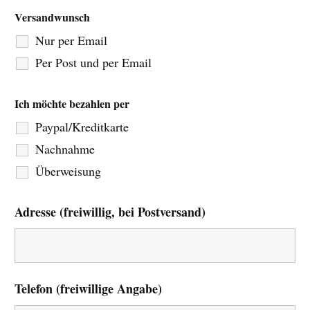
Versandwunsch
Nur per Email
Per Post und per Email
Ich möchte bezahlen per
Paypal/Kreditkarte
Nachnahme
Überweisung
Adresse (freiwillig, bei Postversand)
Telefon (freiwillige Angabe)